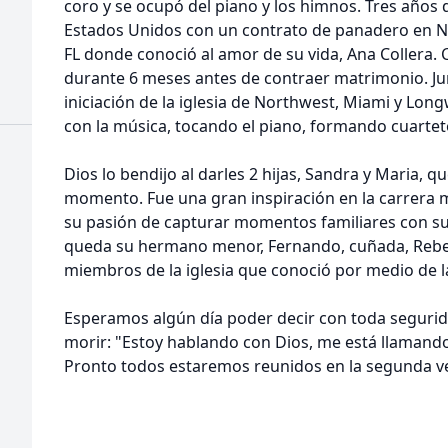
coro y se ocupó del piano y los himnos. Tres años d
Estados Unidos con un contrato de panadero en New
FL donde conoció al amor de su vida, Ana Collera. 
durante 6 meses antes de contraer matrimonio. Ju
iniciación de la iglesia de Northwest, Miami y Lon
con la música, tocando el piano, formando cuartet
Dios lo bendijo al darles 2 hijas, Sandra y Maria, 
momento. Fue una gran inspiración en la carrera mé
su pasión de capturar momentos familiares con su 
queda su hermano menor, Fernando, cuñada, Rebe
miembros de la iglesia que conoció por medio de la
Esperamos algún día poder decir con toda segurida
morir: "Estoy hablando con Dios, me está llamando y
Pronto todos estaremos reunidos en la segunda ve