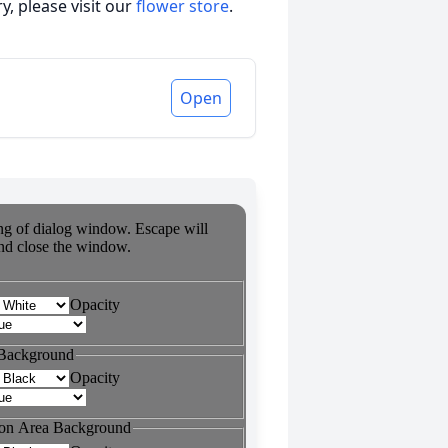
, please visit our
flower store
.
Open